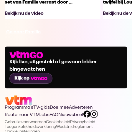
set van Familie verrast door ...
twijfel bij Lo
Bekijk nu de video
Bekijk nu de 
Ga naar Familie
Kijk live, uitgesteld of gewoon lekker
bingewatchen
Kijk op
Programma's
TV-gids
Doe mee
Adverteren
Route naar VTM
Jobs
FAQ
Nieuwsbrief
Gebruiksvoorwaarden
Cookiebeleid
Privacybeleid
Toegankelijkheidsverklaring
Wedstrijdreglement
Cookie instellingen