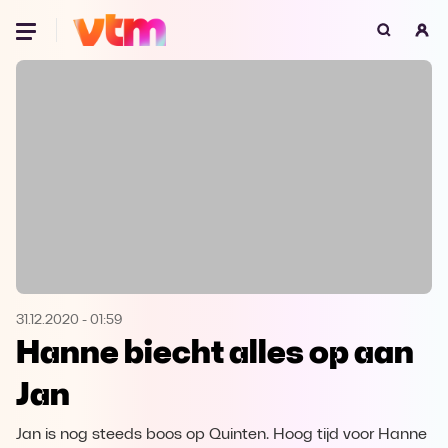
Oeps, browser niet ondersteund
Voor je onze programma's gaat ontdekken,
best je browser updaten of hieronder één
van de ondersteunde browsers
downloaden.
Google Chrome
Download
Firefox
Download
Safari
Download
31.12.2020
-
01:59
Hanne biecht alles op aan
Microsoft Edge
Download
Jan
Opera
Download
Jan is nog steeds boos op Quinten. Hoog tijd voor Hanne