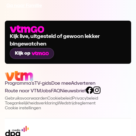
Ga naar Familie
Kijk live, uitgesteld of gewoon lekker
bingewatchen
Kijk op
Programma's
TV-gids
Doe mee
Adverteren
Route naar VTM
Jobs
FAQ
Nieuwsbrief
Gebruiksvoorwaarden
Cookiebeleid
Privacybeleid
Toegankelijkheidsverklaring
Wedstrijdreglement
Cookie instellingen