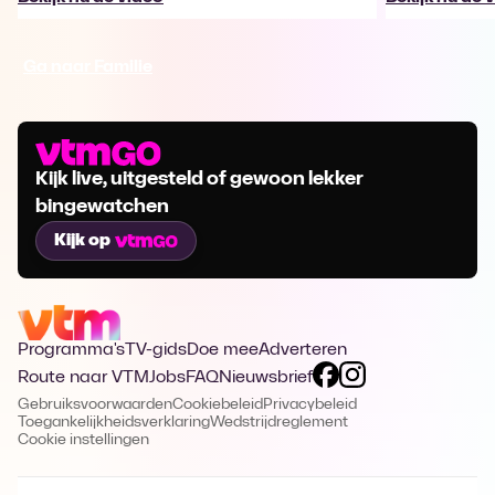
Ga naar Familie
Kijk live, uitgesteld of gewoon lekker
bingewatchen
Kijk op
Programma's
TV-gids
Doe mee
Adverteren
Route naar VTM
Jobs
FAQ
Nieuwsbrief
Gebruiksvoorwaarden
Cookiebeleid
Privacybeleid
Toegankelijkheidsverklaring
Wedstrijdreglement
Cookie instellingen