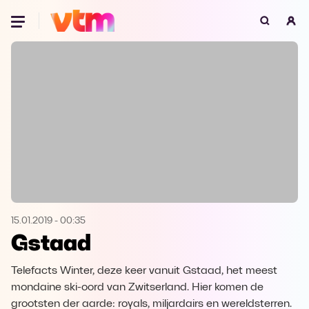
Oeps, browser niet ondersteund
Voor je onze programma's gaat ontdekken,
best je browser updaten of hieronder één
van de ondersteunde browsers
downloaden.
Google Chrome
Download
Firefox
Download
Safari
Download
15.01.2019
-
00:35
Gstaad
Microsoft Edge
Download
Telefacts Winter, deze keer vanuit Gstaad, het meest
Opera
Download
mondaine ski-oord van Zwitserland. Hier komen de
grootsten der aarde: royals, miljardairs en wereldsterren.