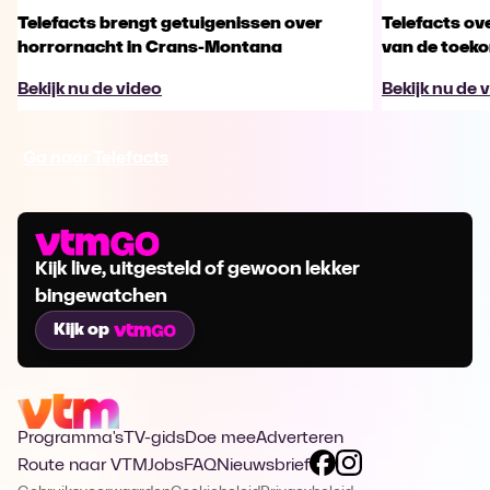
Telefacts brengt getuigenissen over
Telefacts ove
horrornacht in Crans-Montana
van de toek
Bekijk nu de video
Bekijk nu de 
Ga naar Telefacts
Kijk live, uitgesteld of gewoon lekker
bingewatchen
Kijk op
Programma's
TV-gids
Doe mee
Adverteren
Route naar VTM
Jobs
FAQ
Nieuwsbrief