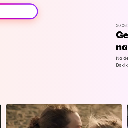
Oeps, browser niet ondersteund
30.06.
Voor je onze programma's gaat ontdekken,
Ge
best je browser updaten of hieronder één
van de ondersteunde browsers
na
downloaden.
Na de
Google Chrome
Download
Bekij
Firefox
Download
Safari
Download
Microsoft Edge
Download
Opera
Download