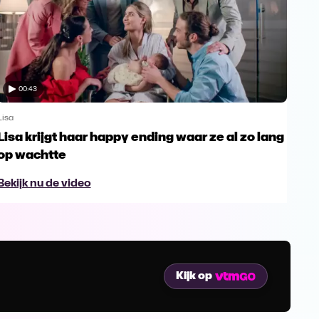
00:43
Lisa
Lisa
Lisa krijgt haar happy ending waar ze al zo lang
Jon
op wachtte
ha
Bekijk nu de video
Bek
Kijk op