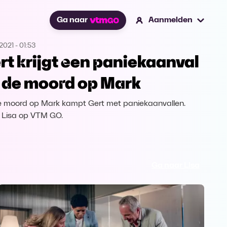
Ga naar
Aanmelden
2021
-
01:53
rt krijgt een paniekaanval
 de moord op Mark
 moord op Mark kampt Gert met paniekaanvallen.
k Lisa op VTM GO.
Ga naar Lisa