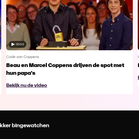
00:53
Code van Coppens
Beau en Marcel Coppens drijven de spot met
hun papa's
Bekijk nu de video
 lekker bingewatchen