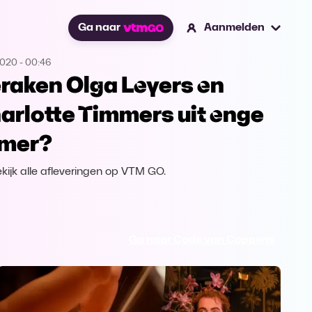
Ga naar
Aanmelden
2020
-
00:46
raken Olga Leyers en
arlotte Timmers uit enge
mer?
kijk alle afleveringen op VTM GO.
Ga naar Code van Coppens