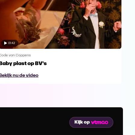
01:42
Code van Coppens
Code
Baby plast op BV's
Daa
voo
Bekijk nu de video
Bek
Kijk op