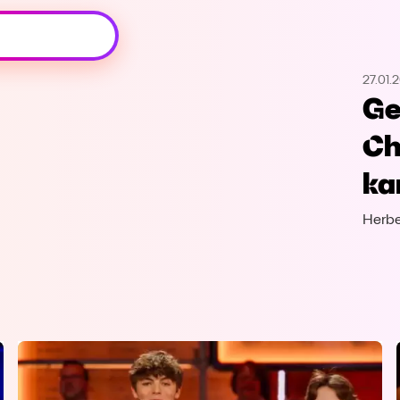
Oeps, browser niet ondersteund
27.01.
Voor je onze programma's gaat ontdekken,
Ge
best je browser updaten of hieronder één
van de ondersteunde browsers
Ch
downloaden.
ka
Google Chrome
Download
Herbe
Firefox
Download
Safari
Download
Microsoft Edge
Download
Opera
Download