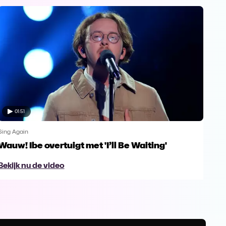
01:51
Sing Again
Sing
Wauw! Ibe overtuigt met 'I’ll Be Waiting'
Dan
Dan
Bekijk nu de video
Bek