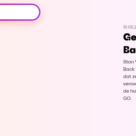
Oeps, browser niet ondersteund
10.05.
Voor je onze programma's gaat ontdekken,
Ge
best je browser updaten of hieronder één
van de ondersteunde browsers
Ba
downloaden.
Stan 
Google Chrome
Download
Back 
dat z
Firefox
Download
verov
de hal
Safari
Download
GO.
Microsoft Edge
Download
Opera
Download