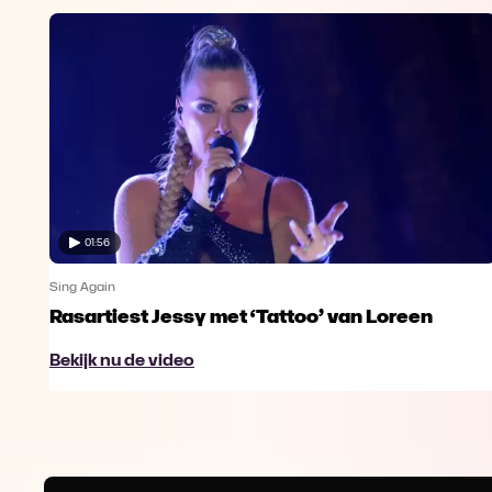
01:56
Sing Again
Rasartiest Jessy met ‘Tattoo’ van Loreen
Bekijk nu de video