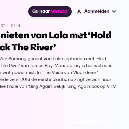
Ga naar
Aanmelden
2024
-
01:44
nieten van Lola met ‘Hold
ck The River’
Van Samang genoot van Lola’s optreden met ‘Hold
The River’ van James Bay. Maar de jury is het wel eens
e wat power mist. In ‘The Voice van Vlaanderen’
erde ze in 2016 de eerste plaats, nu zingt ze zich naar
ve finale van ‘Sing Again’. Bekijk ‘Sing Again’ ook op VTM
Ga naar Sing Again