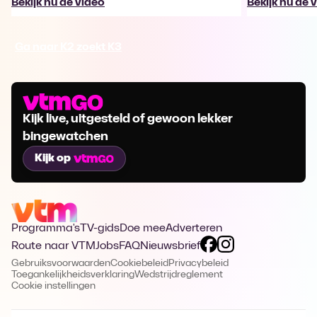
Bekijk nu de video
Bekijk nu de 
Ga naar K2 zoekt K3
Kijk live, uitgesteld of gewoon lekker
bingewatchen
Kijk op
Programma's
TV-gids
Doe mee
Adverteren
Route naar VTM
Jobs
FAQ
Nieuwsbrief
Gebruiksvoorwaarden
Cookiebeleid
Privacybeleid
Toegankelijkheidsverklaring
Wedstrijdreglement
Cookie instellingen