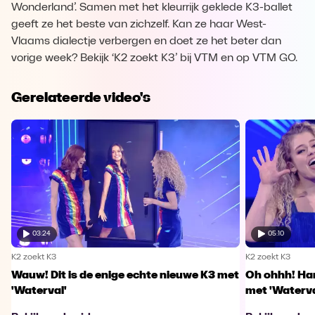
Wonderland’. Samen met het kleurrijk geklede K3-ballet
geeft ze het beste van zichzelf. Kan ze haar West-
Vlaams dialectje verbergen en doet ze het beter dan
vorige week? Bekijk ‘K2 zoekt K3’ bij VTM en op VTM GO.
Gerelateerde video's
03:24
05:10
K2 zoekt K3
K2 zoekt K3
Wauw! Dit is de enige echte nieuwe K3 met
Oh ohhh! Han
'Waterval'
met 'Waterva