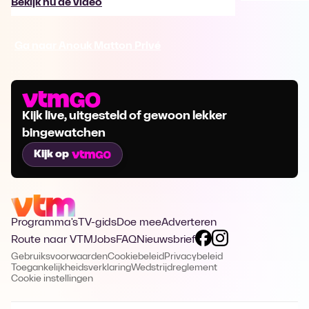
Bekijk nu de video
Ga naar Anouk Matton Privé
Kijk live, uitgesteld of gewoon lekker
bingewatchen
Kijk op
Programma's
TV-gids
Doe mee
Adverteren
Route naar VTM
Jobs
FAQ
Nieuwsbrief
Gebruiksvoorwaarden
Cookiebeleid
Privacybeleid
Toegankelijkheidsverklaring
Wedstrijdreglement
Cookie instellingen