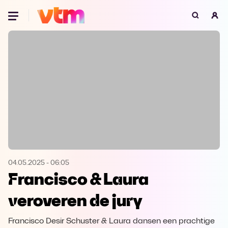
Oeps, browser niet ondersteund
Voor je onze programma's gaat ontdekken,
best je browser updaten of hieronder één
van de ondersteunde browsers
downloaden.
Google Chrome
Download
Firefox
Download
Safari
Download
04.05.2025
-
06:05
Francisco & Laura
Microsoft Edge
Download
veroveren de jury
Opera
Download
Francisco Desir Schuster & Laura dansen een prachtige