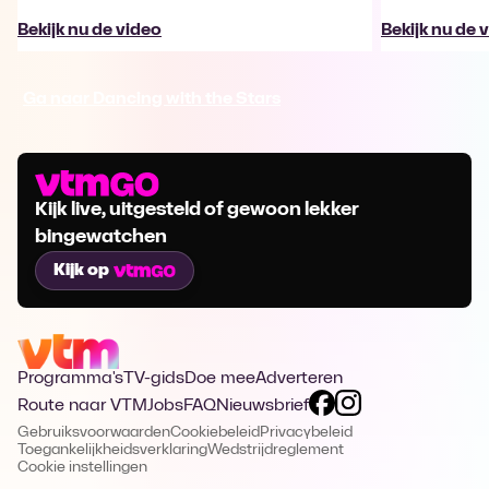
Bekijk nu de video
Bekijk nu de 
Ga naar Dancing with the Stars
Kijk live, uitgesteld of gewoon lekker
bingewatchen
Kijk op
Programma's
TV-gids
Doe mee
Adverteren
Route naar VTM
Jobs
FAQ
Nieuwsbrief
Gebruiksvoorwaarden
Cookiebeleid
Privacybeleid
Toegankelijkheidsverklaring
Wedstrijdreglement
Cookie instellingen