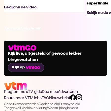
superfinale
Bekijk nu de video
Bekijk nu de 
Ga naar Sing Again
Kijk live, uitgesteld of gewoon lekker
bingewatchen
Kijk op
Programma's
TV-gids
Doe mee
Adverteren
Route naar VTM
Jobs
FAQ
Nieuwsbrief
Gebruiksvoorwaarden
Cookiebeleid
Privacybeleid
Toegankelijkheidsverklaring
Wedstrijdreglement