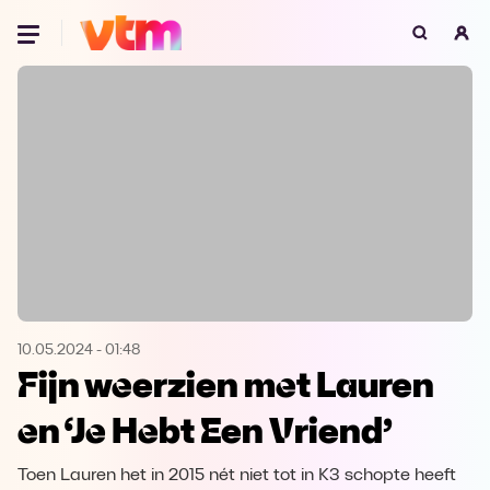
Oeps, browser niet ondersteund
Voor je onze programma's gaat ontdekken,
best je browser updaten of hieronder één
van de ondersteunde browsers
downloaden.
Google Chrome
Download
Firefox
Download
Safari
Download
10.05.2024
-
01:48
Fijn weerzien met Lauren
Microsoft Edge
Download
en ‘Je Hebt Een Vriend’
Opera
Download
Toen Lauren het in 2015 nét niet tot in K3 schopte heeft