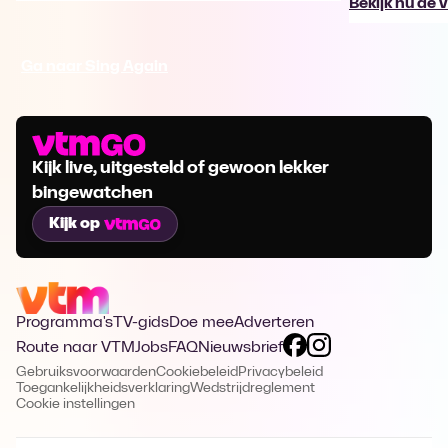
Bekijk nu de 
Ga naar Sing Again
Kijk live, uitgesteld of gewoon lekker
bingewatchen
Kijk op
Programma's
TV-gids
Doe mee
Adverteren
Route naar VTM
Jobs
FAQ
Nieuwsbrief
Gebruiksvoorwaarden
Cookiebeleid
Privacybeleid
Toegankelijkheidsverklaring
Wedstrijdreglement
Cookie instellingen