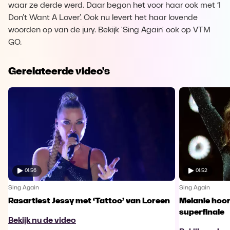
waar ze derde werd. Daar begon het voor haar ook met ‘I
Don’t Want A Lover’. Ook nu levert het haar lovende
woorden op van de jury. Bekijk 'Sing Again' ook op VTM
GO.
Gerelateerde video's
01:56
01:52
Sing Again
Sing Again
Rasartiest Jessy met ‘Tattoo’ van Loreen
Melanie hoort
superfinale
Bekijk nu de video