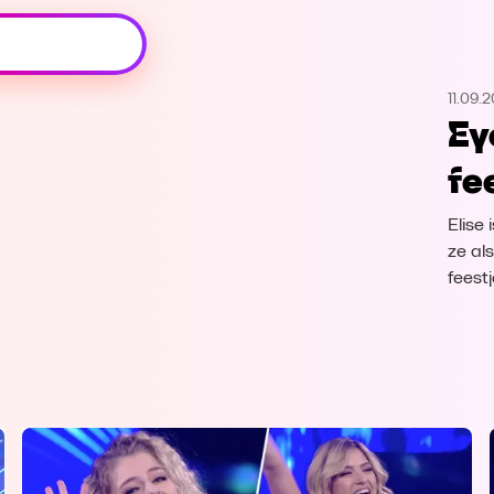
Oeps, browser niet ondersteund
11.09.2
Voor je onze programma's gaat ontdekken,
Ey
best je browser updaten of hieronder één
van de ondersteunde browsers
fe
downloaden.
Elise 
Google Chrome
Download
ze al
feest
Firefox
Download
Safari
Download
Microsoft Edge
Download
Opera
Download