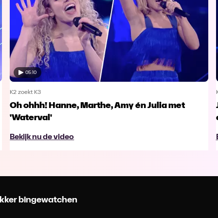
05:10
K2 zoekt K3
Oh ohhh! Hanne, Marthe, Amy én Julia met
'Waterval'
Bekijk nu de video
 lekker bingewatchen