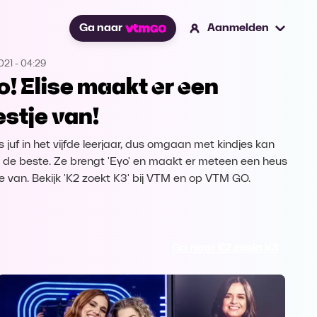
Ga naar
Aanmelden
021
-
04:29
o! Elise maakt er een
estje van!
is juf in het vijfde leerjaar, dus omgaan met kindjes kan
s de beste. Ze brengt 'Eyo' en maakt er meteen een heus
je van. Bekijk 'K2 zoekt K3' bij VTM en op VTM GO.
Ga naar K2 zoekt K3