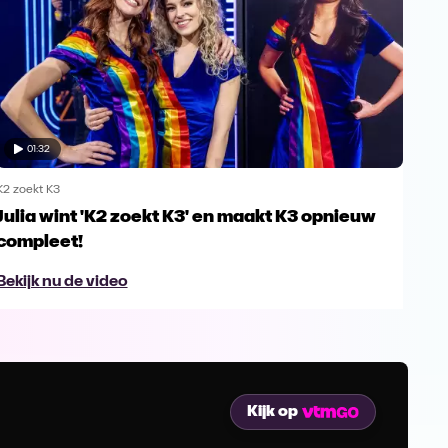
01:32
K2 zoekt K3
K2 zo
Julia wint 'K2 zoekt K3' en maakt K3 opnieuw
Sch
compleet!
Bek
Bekijk nu de video
Kijk op