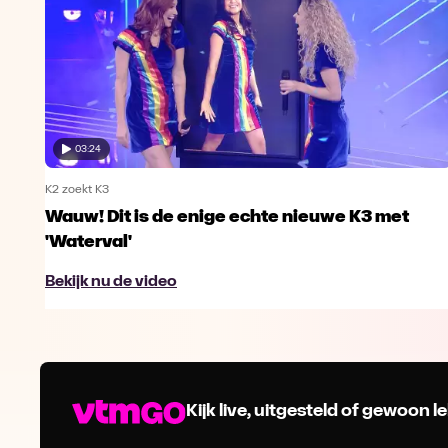
03:24
K2 zoekt K3
Wauw! Dit is de enige echte nieuwe K3 met
'Waterval'
Bekijk nu de video
Kijk live, uitgesteld of gewoon