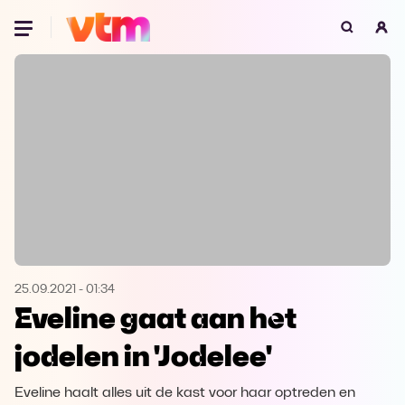
Oeps, browser niet ondersteund
Voor je onze programma's gaat ontdekken,
best je browser updaten of hieronder één
van de ondersteunde browsers
downloaden.
Google Chrome
Download
Firefox
Download
Safari
Download
25.09.2021
-
01:34
Eveline gaat aan het
Microsoft Edge
Download
jodelen in 'Jodelee'
Opera
Download
Eveline haalt alles uit de kast voor haar optreden en