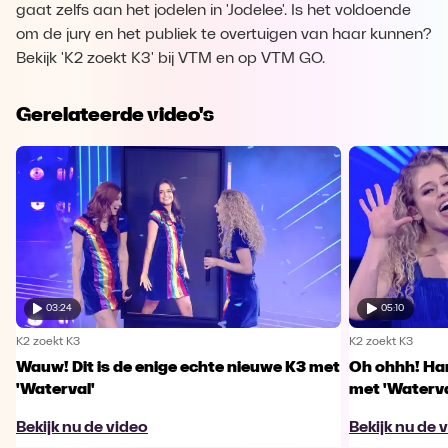
gaat zelfs aan het jodelen in 'Jodelee'. Is het voldoende
om de jury en het publiek te overtuigen van haar kunnen?
Bekijk 'K2 zoekt K3' bij VTM en op VTM GO.
Gerelateerde video's
03:24
05:10
K2 zoekt K3
K2 zoekt K3
Wauw! Dit is de enige echte nieuwe K3 met
Oh ohhh! Han
'Waterval'
met 'Waterva
Bekijk nu de video
Bekijk nu de 