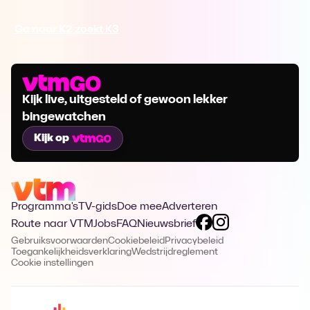
Ga naar K2 zoekt K3
Kijk live, uitgesteld of gewoon lekker
bingewatchen
Kijk op
Programma's
TV-gids
Doe mee
Adverteren
Route naar VTM
Jobs
FAQ
Nieuwsbrief
Gebruiksvoorwaarden
Cookiebeleid
Privacybeleid
Toegankelijkheidsverklaring
Wedstrijdreglement
Cookie instellingen