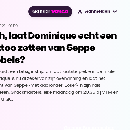
Ga naar
Aanmelden
021
-
01:59
h, laat Dominique echt een
ttoo zetten van Seppe
bels?
rdt een bitsige strijd om dat laatste plekje in de finale.
ique is nu al zeker van zijn overwinning en laat het
ht van Seppe -met daaronder ‘Loser’- in zijn hals
ëren. Snackmasters, elke maandag om 20.35 bij VTM en
TM GO.
Ga naar Snackmasters