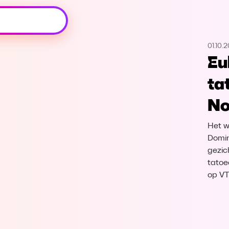
Oeps, browser niet ondersteund
01.10.2
Voor je onze programma's gaat ontdekken,
Eu
best je browser updaten of hieronder één
van de ondersteunde browsers
ta
downloaden.
No
Google Chrome
Download
Het wo
Firefox
Download
Domin
gezic
tatoe
Safari
Download
op V
Microsoft Edge
Download
Opera
Download