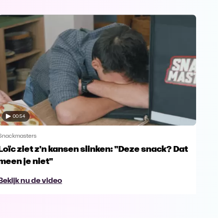
00:54
Snackmasters
Snac
Loïc ziet z'n kansen slinken: "Deze snack? Dat
Mat
meen je niet"
Din
Bekijk nu de video
Bek