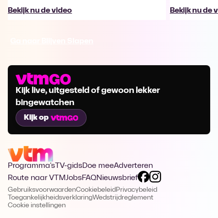
Bekijk nu de video
Bekijk nu de 
Ga naar Blijven Slapen
Kijk live, uitgesteld of gewoon lekker
bingewatchen
Kijk op
Programma's
TV-gids
Doe mee
Adverteren
Route naar VTM
Jobs
FAQ
Nieuwsbrief
Gebruiksvoorwaarden
Cookiebeleid
Privacybeleid
Toegankelijkheidsverklaring
Wedstrijdreglement
Cookie instellingen