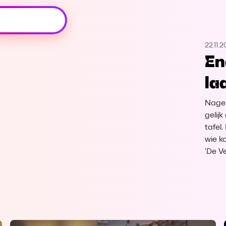
Oeps, browser niet ondersteund
22.11.
Voor je onze programma's gaat ontdekken,
En
best je browser updaten of hieronder één
van de ondersteunde browsers
la
downloaden.
Nagel
Google Chrome
Download
gelij
tafel
Firefox
Download
wie ko
'De V
Safari
Download
Microsoft Edge
Download
Opera
Download