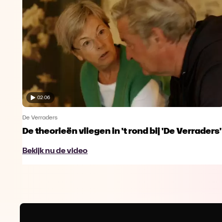
02:06
De Verraders
De theorieën vliegen in 't rond bij 'De Verraders'
Bekijk nu de video