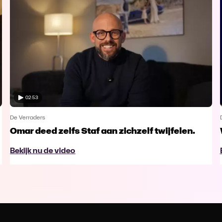
02:53
De Verraders
Omar deed zelfs Staf aan zichzelf twijfelen.
Bekijk nu de video