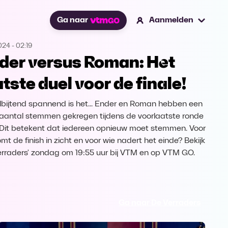
Ga naar
Aanmelden
2024
-
02:19
der versus Roman: Het
atste duel voor de finale!
bijtend spannend is het... Ender en Roman hebben een
k aantal stemmen gekregen tijdens de voorlaatste ronde
. Dit betekent dat iedereen opnieuw moet stemmen. Voor
mt de finish in zicht en voor wie nadert het einde? Bekijk
erraders' zondag om 19:55 uur bij VTM en op VTM GO.
Ga naar De Verraders