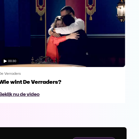
00:30
De Verraders
De V
Wie wint De Verraders?
Yan
Bekijk nu de video
Bek