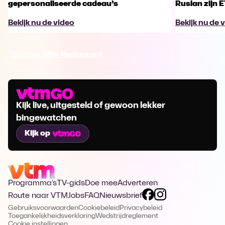
gepersonaliseerde cadeau’s
Ruslan zijn 
Bekijk nu de video
Bekijk nu de 
Ga naar Mijn Restaurant
Kijk live, uitgesteld of gewoon lekker
bingewatchen
Kijk op
Programma's
TV-gids
Doe mee
Adverteren
Route naar VTM
Jobs
FAQ
Nieuwsbrief
Gebruiksvoorwaarden
Cookiebeleid
Privacybeleid
Toegankelijkheidsverklaring
Wedstrijdreglement
Cookie instellingen