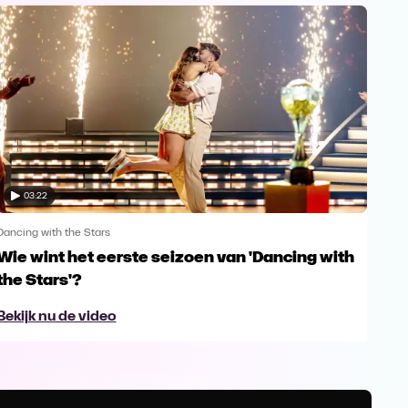
03:22
Dancing with the Stars
Danci
Wie wint het eerste seizoen van 'Dancing with
War
the Stars'?
fin
Bekijk nu de video
Bek