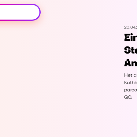
Oeps, browser niet ondersteund
20.04
Voor je onze programma's gaat ontdekken,
Ei
best je browser updaten of hieronder één
van de ondersteunde browsers
St
downloaden.
An
Google Chrome
Download
Het a
Firefox
Download
Kathl
parco
GO.
Safari
Download
Microsoft Edge
Download
Opera
Download