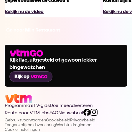
gepersonaliseerde cadeau’s
Ruslan zijn 
Bekijk nu de video
Bekijk nu de 
Ga naar Mijn Restaurant
Kijk live, uitgesteld of gewoon lekker
bingewatchen
Kijk op
Programma's
TV-gids
Doe mee
Adverteren
Route naar VTM
Jobs
FAQ
Nieuwsbrief
Gebruiksvoorwaarden
Cookiebeleid
Privacybeleid
Toegankelijkheidsverklaring
Wedstrijdreglement
Cookie instellingen