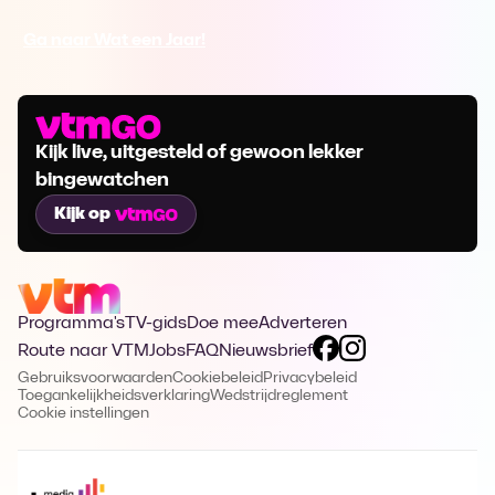
Ga naar Wat een Jaar!
Kijk live, uitgesteld of gewoon lekker
bingewatchen
Kijk op
Programma's
TV-gids
Doe mee
Adverteren
Route naar VTM
Jobs
FAQ
Nieuwsbrief
Gebruiksvoorwaarden
Cookiebeleid
Privacybeleid
Toegankelijkheidsverklaring
Wedstrijdreglement
Cookie instellingen