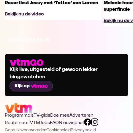
Rasartiest Jessy met ‘Tattoo’ van Loreen
Melanie hoort
superfinale
Bekijk nu de video
Bekijk nu de 
Ga naar Sing Again
Kijk live, uitgesteld of gewoon lekker
bingewatchen
Kijk op
Programma's
TV-gids
Doe mee
Adverteren
Route naar VTM
Jobs
FAQ
Nieuwsbrief
Gebruiksvoorwaarden
Cookiebeleid
Privacybeleid