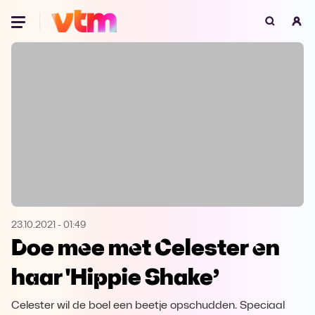
Oeps, browser niet ondersteund
Voor je onze programma's gaat ontdekken,
best je browser updaten of hieronder één
van de ondersteunde browsers
downloaden.
Google Chrome
Download
Firefox
Download
Safari
Download
23.10.2021
-
01:49
Doe mee met Celester en
Microsoft Edge
Download
haar 'Hippie Shake’
Opera
Download
Celester wil de boel een beetje opschudden. Speciaal