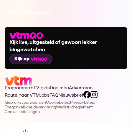
Ga naar K2 zoekt K3
Kijk live, uitgesteld of gewoon lekker
bingewatchen
Kijk op
Programma's
TV-gids
Doe mee
Adverteren
Route naar VTM
Jobs
FAQ
Nieuwsbrief
Gebruiksvoorwaarden
Cookiebeleid
Privacybeleid
Toegankelijkheidsverklaring
Wedstrijdreglement
Cookie instellingen