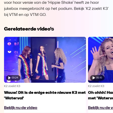
voor haar versie van de ‘Hippie Shake’ heeft ze haar
jukebox meegebracht op het podium. Bekijk 'K2 zoekt K3'
bij VTM en op VTM GO.
Gerelateerde video's
03:24
05:10
K2 zoekt K3
K2 zoekt K3
Wauw! Dit is de enige echte nieuwe K3 met
Oh ohhh! Han
'Waterval'
met 'Waterva
Bekijk nu de video
Bekijk nu de 