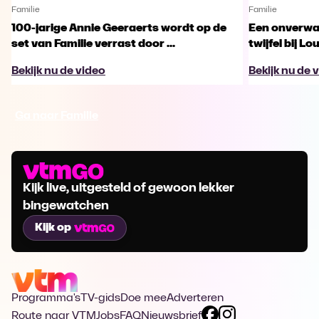
Familie
Familie
100-jarige Annie Geeraerts wordt op de
Een onverwac
set van Familie verrast door ...
twijfel bij Lo
Bekijk nu de video
Bekijk nu de 
Ga naar Familie
Kijk live, uitgesteld of gewoon lekker
bingewatchen
Kijk op
Programma's
TV-gids
Doe mee
Adverteren
Route naar VTM
Jobs
FAQ
Nieuwsbrief