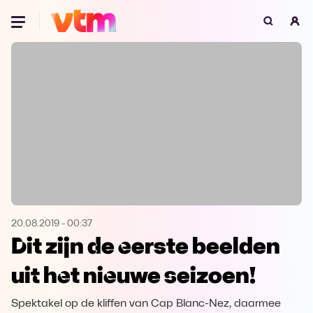
Oeps, browser niet ondersteund
Voor je onze programma's gaat ontdekken,
best je browser updaten of hieronder één
van de ondersteunde browsers
downloaden.
Google Chrome
Download
Firefox
Download
Safari
Download
20.08.2019
-
00:37
Dit zijn de eerste beelden
Microsoft Edge
Download
uit het nieuwe seizoen!
Opera
Download
Spektakel op de kliffen van Cap Blanc-Nez, daarmee