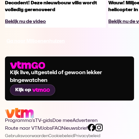
Decadent! Deze nieuwbouw villa wordt
Wauw! Miljo
volledig gerenoveerd
helicopter in
Bekijk nu de video
Bekijk nu de 
Ga naar Miljoenenhuizen
Kijk live, uitgesteld of gewoon lekker
bingewatchen
Kijk op
Programma's
TV-gids
Doe mee
Adverteren
Route naar VTM
Jobs
FAQ
Nieuwsbrief
Gebruiksvoorwaarden
Cookiebeleid
Privacybeleid