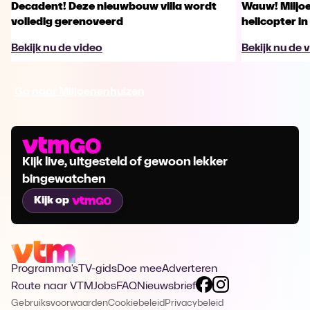
Decadent! Deze nieuwbouw villa wordt
Wauw! Miljo
volledig gerenoveerd
helicopter in
Bekijk nu de video
Bekijk nu de 
Ga naar Miljoenenhuizen
Kijk live, uitgesteld of gewoon lekker
bingewatchen
Kijk op
Programma's
TV-gids
Doe mee
Adverteren
Route naar VTM
Jobs
FAQ
Nieuwsbrief
Gebruiksvoorwaarden
Cookiebeleid
Privacybeleid