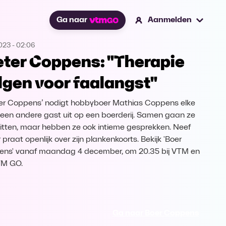
Ga naar
Aanmelden
2023
-
02:06
eter Coppens: "Therapie
lgen voor faalangst"
oer Coppens’ nodigt hobbyboer Mathias Coppens elke
een andere gast uit op een boerderij. Samen gaan ze
itten, maar hebben ze ook intieme gesprekken. Neef
 praat openlijk over zijn plankenkoorts. Bekijk 'Boer
ns' vanaf maandag 4 december, om 20.35 bij VTM en
TM GO.
Ga naar Boer Coppens