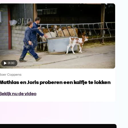
01:30
Boer Coppens
Boer
Mathias en Joris proberen een kalfje te lokken
“Ki
sam
Bekijk nu de video
Bek