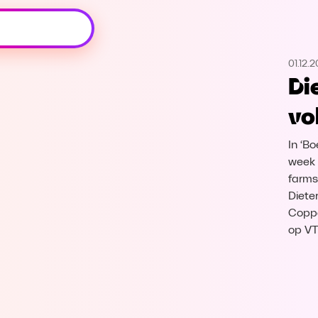
Oeps, browser niet ondersteund
01.12.
Voor je onze programma's gaat ontdekken,
Di
best je browser updaten of hieronder één
van de ondersteunde browsers
vo
downloaden.
In ‘B
Google Chrome
Download
week 
farms
Firefox
Download
Dieter
Coppe
Safari
Download
op V
Microsoft Edge
Download
Opera
Download