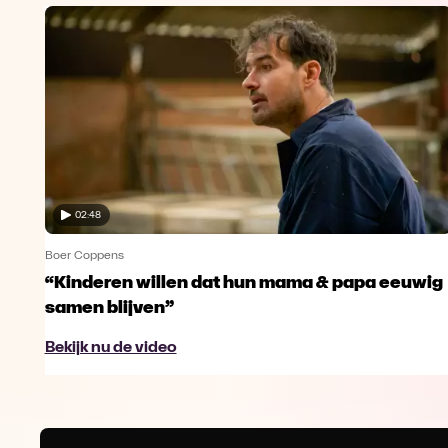
02:48
Boer Coppens
en
“Kinderen willen dat hun mama & papa eeuwig
samen blijven”
Bekijk nu de video