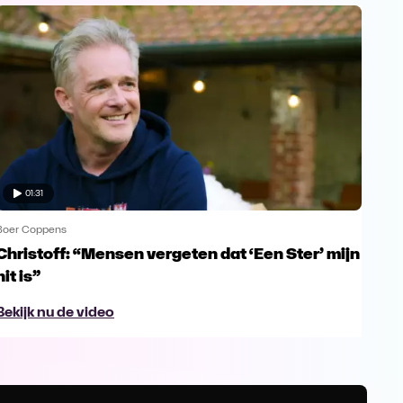
01:31
Boer Coppens
Boer
Christoff: “Mensen vergeten dat ‘Een Ster’ mijn
Chr
hit is”
kas
Bekijk nu de video
Beki