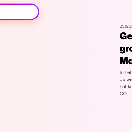
Oeps, browser niet ondersteund
25.12.
Voor je onze programma's gaat ontdekken,
Ge
best je browser updaten of hieronder één
van de ondersteunde browsers
gr
downloaden.
Ma
Google Chrome
Download
In he
Firefox
Download
de wer
het k
GO.
Safari
Download
Microsoft Edge
Download
Opera
Download