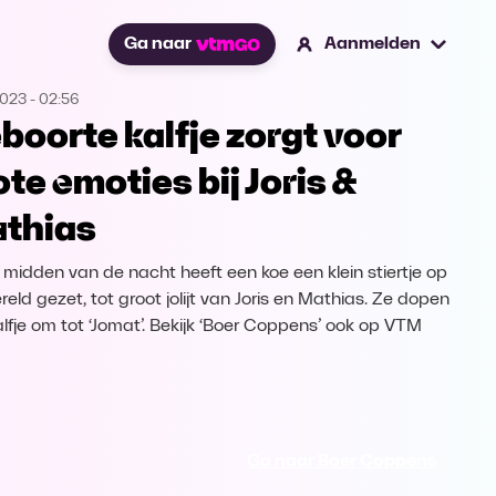
Ga naar
Aanmelden
2023
-
02:56
boorte kalfje zorgt voor
ote emoties bij Joris &
thias
t midden van de nacht heeft een koe een klein stiertje op
eld gezet, tot groot jolijt van Joris en Mathias. Ze dopen
alfje om tot ‘Jomat’. Bekijk ‘Boer Coppens’ ook op VTM
Ga naar Boer Coppens