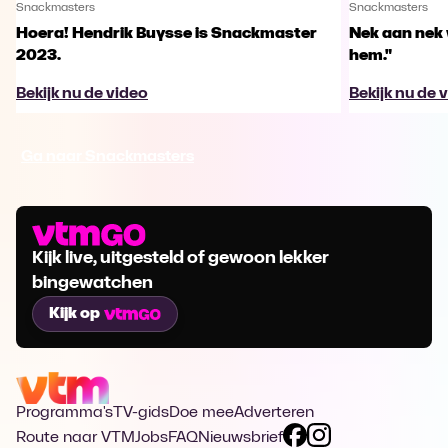
Snackmasters
Snackmasters
Hoera! Hendrik Buysse is Snackmaster
Nek aan nek v
2023.
hem."
Bekijk nu de video
Bekijk nu de 
Ga naar Snackmasters
Kijk live, uitgesteld of gewoon lekker
bingewatchen
Kijk op
Programma's
TV-gids
Doe mee
Adverteren
Route naar VTM
Jobs
FAQ
Nieuwsbrief