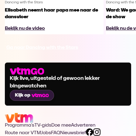
Dancing with the Stars
Dancing with the 
Elisabeth neemt haar papa mee naar de
Ward: We gaa
dansvloer
de show
Bekijk nu de video
Bekijk nu de 
Ga naar Dancing with the Stars
Kijk live, uitgesteld of gewoon lekker
bingewatchen
Kijk op
Programma's
TV-gids
Doe mee
Adverteren
Route naar VTM
Jobs
FAQ
Nieuwsbrief