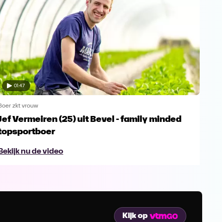
01:47
Boer zkt vrouw
Boer 
Jef Vermeiren (25) uit Bevel - family minded
Jop
topsportboer
avo
Bekijk nu de video
Bek
Kijk op