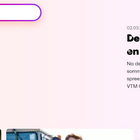
Oeps, browser niet ondersteund
02.03
Voor je onze programma's gaat ontdekken,
De
best je browser updaten of hieronder één
van de ondersteunde browsers
en
downloaden.
Na de 
Google Chrome
Download
sommi
spree
Firefox
Download
VTM 
Safari
Download
Microsoft Edge
Download
Opera
Download