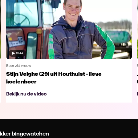
01:44
Boer zkt vrouw
Stijn Velghe (29) uit Houthulst - lieve
koeienboer
Bekijk nu de video
 lekker bingewatchen