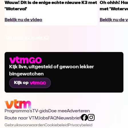
Wauw! Dit is de enige echte nieuwe K3 met
Oh ohhh! Han
'Waterval'
met 'Waterva
Bekijk nu de video
Bekijk nu de 
Ga naar K2 zoekt K3
Kijk live, uitgesteld of gewoon lekker
bingewatchen
Kijk op
Programma's
TV-gids
Doe mee
Adverteren
Route naar VTM
Jobs
FAQ
Nieuwsbrief
Gebruiksvoorwaarden
Cookiebeleid
Privacybeleid