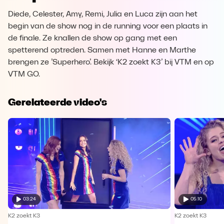
Diede, Celester, Amy, Remi, Julia en Luca zijn aan het
begin van de show nog in de running voor een plaats in
de finale. Ze knallen de show op gang met een
spetterend optreden. Samen met Hanne en Marthe
brengen ze ’Superhero’. Bekijk ‘K2 zoekt K3’ bij VTM en op
VTM GO.
Gerelateerde video's
03:24
05:10
K2 zoekt K3
K2 zoekt K3