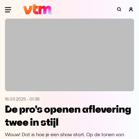
Oeps, browser niet ondersteund
Voor je onze programma's gaat ontdekken,
best je browser updaten of hieronder één
van de ondersteunde browsers
downloaden.
Google Chrome
Download
Firefox
Download
Safari
Download
16.03.2025
-
01:38
De pro's openen aflevering
Microsoft Edge
Download
twee in stijl
Opera
Download
Wauw! Dat is hoe je een show start. Op de tonen van