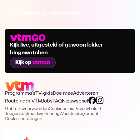
Ga naar Dancing with the Stars
Kijk live, uitgesteld of gewoon lekker
bingewatchen
Kijk op
Programma's
TV-gids
Doe mee
Adverteren
Route naar VTM
Jobs
FAQ
Nieuwsbrief
Gebruiksvoorwaarden
Cookiebeleid
Privacybeleid
Toegankelijkheidsverklaring
Wedstrijdreglement
Cookie instellingen