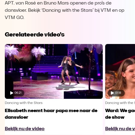
APT. van Rosé en Bruno Mars openen de pro’s de
dansvloer. Bekijk ‘Dancing with the Stars’ bij VTM en op
VTM GO.
Gerelateerde video's
06:21
01:18
Dancing with the Stars
Dancing with the 
Elisabeth neemt haar papa mee naar de
Ward: We gaa
dansvloer
de show
Bekijk nu de video
Bekijk nu de 