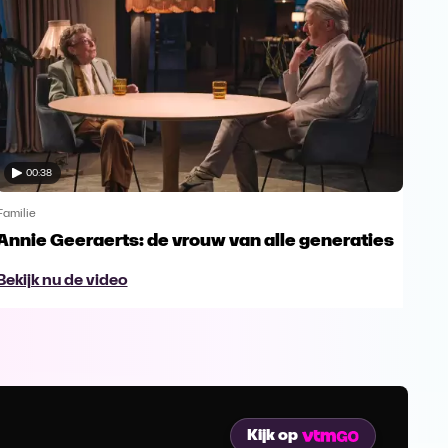
00:38
Familie
Famil
Annie Geeraerts: de vrouw van alle generaties
Ann
lee
Bekijk nu de video
Bek
Kijk op