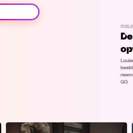
Oeps, browser niet ondersteund
17.05.
Voor je onze programma's gaat ontdekken,
De
best je browser updaten of hieronder één
van de ondersteunde browsers
op
downloaden.
Louise
Google Chrome
Download
beeld
neemt
Firefox
Download
GO.
Safari
Download
Microsoft Edge
Download
Opera
Download