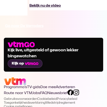
Bekijk nu de video
Ga naar De Verraders
Kijk live, uitgesteld of gewoon lekker
bingewatchen
Kijk op
Programma's
TV-gids
Doe mee
Adverteren
Route naar VTM
Jobs
FAQ
Nieuwsbrief
Gebruiksvoorwaarden
Cookiebeleid
Privacybeleid
Toegankelijkheidsverklaring
Wedstrijdreglement
Cookie instellingen