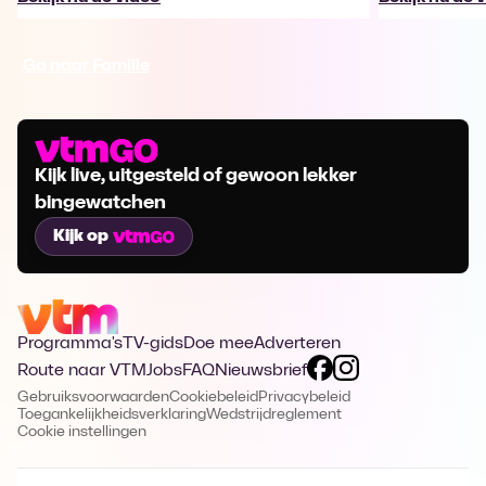
Ga naar Familie
Kijk live, uitgesteld of gewoon lekker
bingewatchen
Kijk op
Programma's
TV-gids
Doe mee
Adverteren
Route naar VTM
Jobs
FAQ
Nieuwsbrief
Gebruiksvoorwaarden
Cookiebeleid
Privacybeleid
Toegankelijkheidsverklaring
Wedstrijdreglement
Cookie instellingen