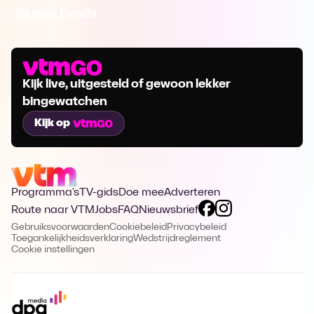
Ga naar Familie
Kijk live, uitgesteld of gewoon lekker
bingewatchen
Kijk op
Programma's
TV-gids
Doe mee
Adverteren
Route naar VTM
Jobs
FAQ
Nieuwsbrief
Gebruiksvoorwaarden
Cookiebeleid
Privacybeleid
Toegankelijkheidsverklaring
Wedstrijdreglement
Cookie instellingen