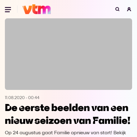
Oeps, browser niet ondersteund
Voor je onze programma's gaat ontdekken,
best je browser updaten of hieronder één
van de ondersteunde browsers
downloaden.
Google Chrome
Download
Firefox
Download
Safari
Download
11.08.2020
-
00:44
De eerste beelden van een
Microsoft Edge
Download
nieuw seizoen van Familie!
Opera
Download
Op 24 augustus gaat Familie opnieuw van start! Bekijk