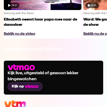
06:21
01:18
Dancing with the Stars
Dancing with the 
Elisabeth neemt haar papa mee naar de
Ward: We gaa
dansvloer
de show
Bekijk nu de video
Bekijk nu de 
Ga naar Dancing with the Stars
Kijk live, uitgesteld of gewoon lekker
bingewatchen
Kijk op