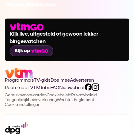
Ga naar Wat een Jaar!
Kijk live, uitgesteld of gewoon lekker
bingewatchen
Kijk op
Programma's
TV-gids
Doe mee
Adverteren
Route naar VTM
Jobs
FAQ
Nieuwsbrief
Gebruiksvoorwaarden
Cookiebeleid
Privacybeleid
Toegankelijkheidsverklaring
Wedstrijdreglement
Cookie instellingen