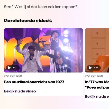
Straf! Wist jij al dat Koen ook kon rappen?
Gerelateerde video's
06:21
01:25
Wat een Jaar!
Wat een Jaar!
Een muzikaal overzicht van 1977
In '77 was Ma
"Poep vol pu
Bekijk nu de video
Bekijk nu de 