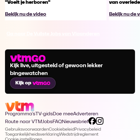
"Voelt je herboren"
van overled
Bekijk nu de video
Bekijk nu de 
Ga naar De Vuilste Jobs van Vlaanderen
Kijk live, uitgesteld of gewoon lekker
bingewatchen
Kijk op
Programma's
TV-gids
Doe mee
Adverteren
Route naar VTM
Jobs
FAQ
Nieuwsbrief
Gebruiksvoorwaarden
Cookiebeleid
Privacybeleid
Toegankelijkheidsverklaring
Wedstrijdreglement
Cookie instellingen