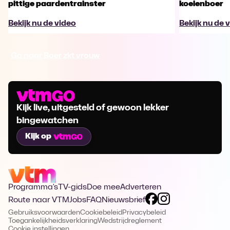
pittige paardentrainster
koeienboer
Bekijk nu de video
Bekijk nu de 
Ga naar Boer zkt vrouw
Kijk live, uitgesteld of gewoon lekker
bingewatchen
Kijk op
Programma's
TV-gids
Doe mee
Adverteren
Route naar VTM
Jobs
FAQ
Nieuwsbrief
Gebruiksvoorwaarden
Cookiebeleid
Privacybeleid
Toegankelijkheidsverklaring
Wedstrijdreglement
Cookie instellingen