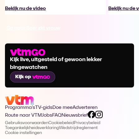
Bekijk nu de video
Bekijk nu de 
Ga naar Boer zkt vrouw
Kijk live, uitgesteld of gewoon lekker
bingewatchen
Kijk op
Programma's
TV-gids
Doe mee
Adverteren
Route naar VTM
Jobs
FAQ
Nieuwsbrief
Gebruiksvoorwaarden
Cookiebeleid
Privacybeleid
Toegankelijkheidsverklaring
Wedstrijdreglement
Cookie instellingen