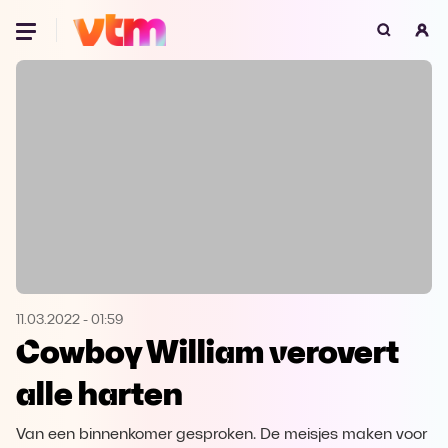
Oeps, browser niet ondersteund
Voor je onze programma's gaat ontdekken,
best je browser updaten of hieronder één
van de ondersteunde browsers
downloaden.
Google Chrome
Download
Firefox
Download
Safari
Download
11.03.2022
-
01:59
Cowboy William verovert
Microsoft Edge
Download
alle harten
Opera
Download
Van een binnenkomer gesproken. De meisjes maken voor