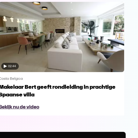
02:44
Costa Belgica
Cost
Makelaar Bert geeft rondleiding in prachtige
Was
Spaanse villa
Bek
Bekijk nu de video