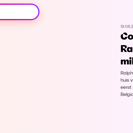
Oeps, browser niet ondersteund
19.08.
Voor je onze programma's gaat ontdekken,
Co
best je browser updaten of hieronder één
van de ondersteunde browsers
Ra
downloaden.
mi
Google Chrome
Download
Ralph
Firefox
Download
huis v
eerst
Belgi
Safari
Download
Microsoft Edge
Download
Opera
Download