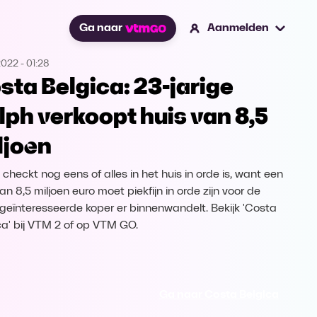
Ga naar
Aanmelden
2022
-
01:28
sta Belgica: 23-jarige
lph verkoopt huis van 8,5
ljoen
 checkt nog eens of alles in het huis in orde is, want een
an 8,5 miljoen euro moet piekfijn in orde zijn voor de
 geïnteresseerde koper er binnenwandelt. Bekijk 'Costa
ca' bij VTM 2 of op VTM GO.
Ga naar Costa Belgica