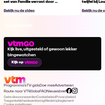
set van Familie verrast door ...
twijfel bij Lo
Bekijk nu de video
Bekijk nu de 
Ga naar Familie
Kijk live, uitgesteld of gewoon lekker
bingewatchen
Kijk op
Programma's
TV-gids
Doe mee
Adverteren
Route naar VTM
Jobs
FAQ
Nieuwsbrief
Gebruiksvoorwaarden
Cookiebeleid
Privacybeleid
Toegankelijkheidsverklaring
Wedstrijdreglement
Cookie instellingen