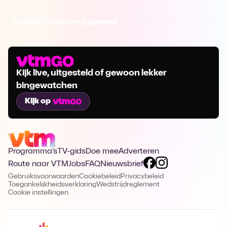
Ga naar Code van Coppens
Kijk live, uitgesteld of gewoon lekker
bingewatchen
Kijk op
Programma's
TV-gids
Doe mee
Adverteren
Route naar VTM
Jobs
FAQ
Nieuwsbrief
Gebruiksvoorwaarden
Cookiebeleid
Privacybeleid
Toegankelijkheidsverklaring
Wedstrijdreglement
Cookie instellingen