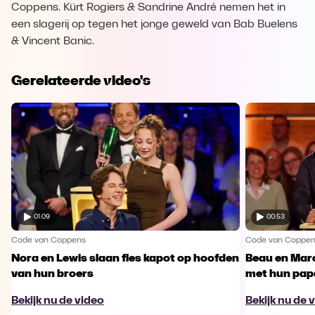
Coppens. Kürt Rogiers & Sandrine André nemen het in
een slagerij op tegen het jonge geweld van Bab Buelens
& Vincent Banic.
Gerelateerde video's
01:09
00:53
Code van Coppens
Code van Coppe
Nora en Lewis slaan fles kapot op hoofden
Beau en Marc
van hun broers
met hun pap
Bekijk nu de video
Bekijk nu de 