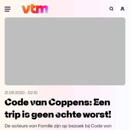
Oeps, browser niet ondersteund
Voor je onze programma's gaat ontdekken,
best je browser updaten of hieronder één
van de ondersteunde browsers
downloaden.
Google Chrome
Download
Firefox
Download
Safari
Download
21.09.2020
-
02:10
Code van Coppens: Een
Microsoft Edge
Download
trip is geen echte worst!
Opera
Download
De acteurs van Familie zijn op bezoek bij Code van