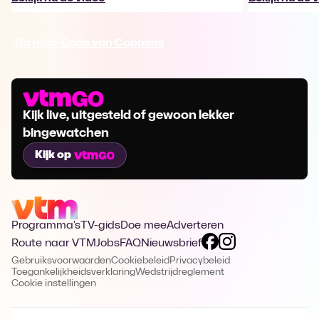
Ga naar Code van Coppens
Kijk live, uitgesteld of gewoon lekker
bingewatchen
Kijk op
Programma's
TV-gids
Doe mee
Adverteren
Route naar VTM
Jobs
FAQ
Nieuwsbrief
Gebruiksvoorwaarden
Cookiebeleid
Privacybeleid
Toegankelijkheidsverklaring
Wedstrijdreglement
Cookie instellingen