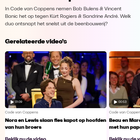
In Code van Coppens nemen Bab Bulens & Vincent
Banic het op tegen Kürt Rogiers & Sandrine André. Welk
duo ontsnapt het snelst uit de beenbouwerij?
Gerelateerde video's
01:09
00:53
Code van Coppens
Code van Coppe
Nora en Lewis slaan fles kapot op hoofden
Beau en Marc
van hun broers
met hun pap
Bekijk nu de video
Bekijk nu de 