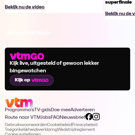
superfinale
Bekijk nu de video
Bekijk nu de 
Ga naar Sing Again
Kijk live, uitgesteld of gewoon lekker
bingewatchen
Kijk op
Programma's
TV-gids
Doe mee
Adverteren
Route naar VTM
Jobs
FAQ
Nieuwsbrief
Gebruiksvoorwaarden
Cookiebeleid
Privacybeleid
Toegankelijkheidsverklaring
Wedstrijdreglement
Cookie instellingen