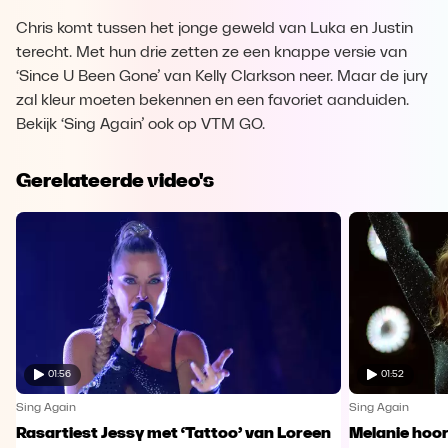
Chris komt tussen het jonge geweld van Luka en Justin
terecht. Met hun drie zetten ze een knappe versie van
‘Since U Been Gone’ van Kelly Clarkson neer. Maar de jury
zal kleur moeten bekennen en een favoriet aanduiden.
Bekijk ‘Sing Again’ ook op VTM GO.
Gerelateerde video's
01:56
01:52
Sing Again
Sing Again
Rasartiest Jessy met ‘Tattoo’ van Loreen
Melanie hoort