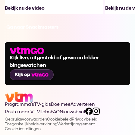
Bekijk nu de video
Bekijk nu de 
Ga naar Snackmasters
Kijk live, uitgesteld of gewoon lekker
bingewatchen
Kijk op
Programma's
TV-gids
Doe mee
Adverteren
Route naar VTM
Jobs
FAQ
Nieuwsbrief
Gebruiksvoorwaarden
Cookiebeleid
Privacybeleid
Toegankelijkheidsverklaring
Wedstrijdreglement
Cookie instellingen