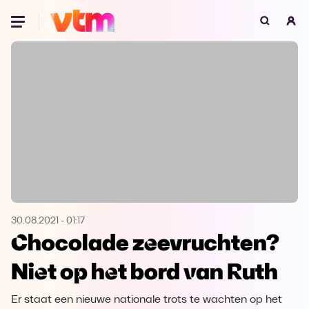
Oeps, browser niet ondersteund
Voor je onze programma's gaat ontdekken,
best je browser updaten of hieronder één
van de ondersteunde browsers
downloaden.
Google Chrome
Download
Firefox
Download
Safari
Download
30.08.2021
-
01:17
Chocolade zeevruchten?
Microsoft Edge
Download
Niet op het bord van Ruth
Opera
Download
Er staat een nieuwe nationale trots te wachten op het