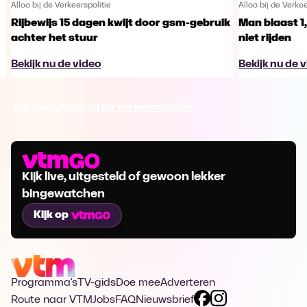
Alloo bij de Verkeerspolitie
Alloo bij de Verkee
Rijbewijs 15 dagen kwijt door gsm-gebruik
Man blaast 1
achter het stuur
niet rijden
Bekijk nu de video
Bekijk nu de 
Ga naar Alloo bij de Verkeerspolitie
Kijk live, uitgesteld of gewoon lekker
bingewatchen
Kijk op
Programma's
TV-gids
Doe mee
Adverteren
Route naar VTM
Jobs
FAQ
Nieuwsbrief