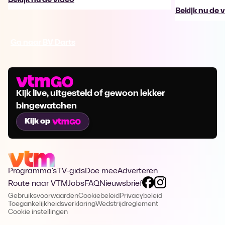
Bekijk nu de 
Ga naar BV Darts
Kijk live, uitgesteld of gewoon lekker
bingewatchen
Kijk op
Programma's
TV-gids
Doe mee
Adverteren
Route naar VTM
Jobs
FAQ
Nieuwsbrief
Gebruiksvoorwaarden
Cookiebeleid
Privacybeleid
Toegankelijkheidsverklaring
Wedstrijdreglement
Cookie instellingen