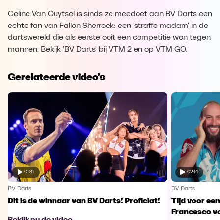
Celine Van Ouytsel is sinds ze meedoet aan BV Darts een
echte fan van Fallon Sherrock: een 'straffe madam' in de
dartswereld die als eerste ooit een competitie won tegen
mannen. Bekijk 'BV Darts' bij VTM 2 en op VTM GO.
Gerelateerde video's
01:31
02:14
BV Darts
BV Darts
Dit is de winnaar van BV Darts! Proficiat!
Tijd voor ee
Francesco vo
Bekijk nu de video